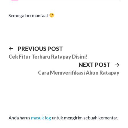
Semoga bermanfaat
Navigasi
Previous
PREVIOUS POST
post:
Cek Fitur Terbaru Ratapay Disini!
pos
Ne
NEXT POST
pos
Cara Memverifikasi Akun Ratapay
Anda harus
masuk log
untuk mengirim sebuah komentar.