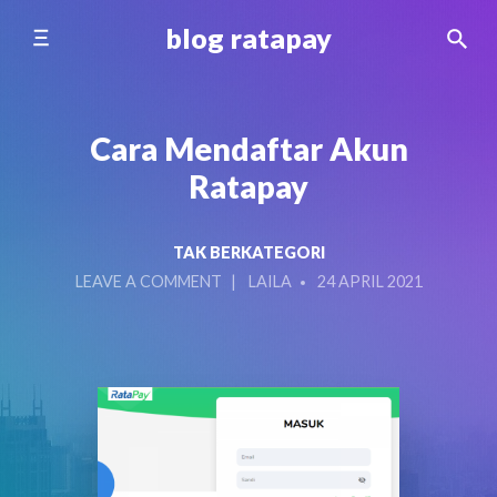
Skip
blog ratapay
to
content
Cara Mendaftar Akun
Ratapay
TAK BERKATEGORI
ON
POSTED
LEAVE A COMMENT
LAILA
24 APRIL 2021
CARA
BY
MENDAFTAR
AKUN
RATAPAY